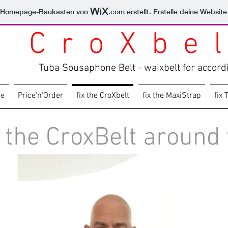
m Homepage-Baukasten von
.com
erstellt. Erstelle deine Websit
C r o X b e l
Tuba Sousaphone Belt - waixbelt for accord
ne
Price'n'Order
fix the CroXbelt
fix the MaxiStrap
fix
x the CroxBelt around