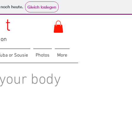
e noch heute.
Gleich loslegen
 t
ion
 Tuba or Sousie
Photos
More
 your body